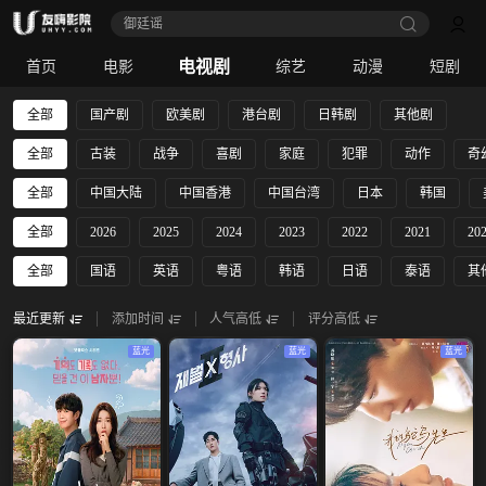
御廷谣‎
电视剧
首页
电影
综艺
动漫
短剧
全部
国产剧
欧美剧
港台剧
日韩剧
其他剧
全部
古装
战争
喜剧
家庭
犯罪
动作
奇
全部
中国大陆
中国香港
中国台湾
日本
韩国
全部
2026
2025
2024
2023
2022
2021
20
全部
国语
英语
粤语
韩语
日语
泰语
其
最近更新
添加时间
人气高低
评分高低
蓝光
蓝光
蓝光