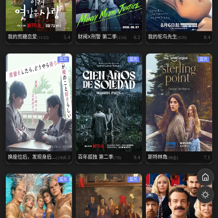
我的荒糖恋爱
财阀X刑警 第二季
我的鸵鸟先生
5.4
6.2
8.4
(11/12)
(1/14)
(6/20)
蓝光
蓝光
蓝光
换座位后，发现身后...
百年孤独 第二季
斯特林角
6.3
9.4
7.1
(1/8)
(7/8)
(08全)
蓝光
蓝光
蓝光