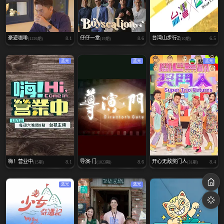
豪遊咖啡
仔仔一堂
台湾山步行2
8.1
8.6
6.5
(1226期)
(19期)
(10期)
蓝光
蓝光
蓝光
嗨！营业中
导演·门
开心无敌奖门人
8.1
8.6
8.4
(15期)
(1023期)
(31期)
蓝光
蓝光
蓝光