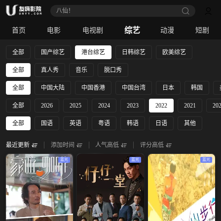
八仙！
综艺
首页
电影
电视剧
动漫
短剧
全部
国产综艺
港台综艺
日韩综艺
欧美综艺
全部
真人秀
音乐
脱口秀
全部
中国大陆
中国香港
中国台湾
日本
韩国
全部
2026
2025
2024
2023
2022
2021
20
全部
国语
英语
粤语
韩语
日语
其他
最近更新
添加时间
人气高低
评分高低
蓝光
蓝光
蓝光