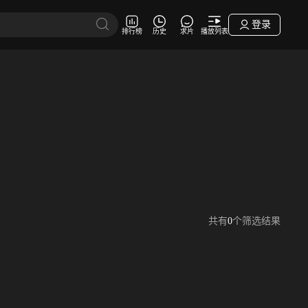
登录
排行榜
历史
求片
播放列表
共有
0
个筛选结果