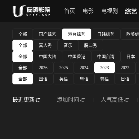
综艺
首页
电影
电视剧
全部
国产综艺
港台综艺
日韩综艺
欧美
全部
真人秀
音乐
脱口秀
全部
中国大陆
中国香港
中国台湾
日本
全部
2026
2025
2024
2023
2022
全部
国语
英语
粤语
韩语
日语
最近更新
添加时间
人气高低